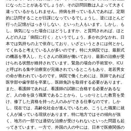
になったことがあるでしょうが、その訪問回数は人よって大きく
違っているかもしれません。持病を持っている人であれば、定期
的に訪問することが日課になっているでしょうし、逆にほとんど
行った記憶がはっきりしない、といった人もいます。しかし、も
し、病気になった場合にはどうしますか、と質問されれば、ほと
んどの人は「病院に行く」というでしょう。多かれ少なかれ、日
本では気持ちの上で依存しており、いざというときには何とかし
てくれると考えている人が多いのです。特に大病院では、最新式
の機器を導入し、たくさんの医師が働いており、最新の治療が受
けられる状態が維持されています。緊急の場合の手術室や、ICU
と呼ばれる集中治療室が完備されているところもあり、老若男女
の命が救われているのです。病院で働くためには、医師であれば
医学部や歯学部を卒業し、医師免許を取得する必要があります。
また、看護師であれば、看護師の試験に合格する必要があるな
ど、人の命を扱う職業であることから、しっかりとした教育を受
け、修了した資格を持った人のみができる仕事なのです。しか
し、現在では、高齢化社会が進んでいるため、こうした職業に就
く人が減っている現状があります。特に地方ではその傾向が強
く、地方の一部では適切な治療が受けられないといった問題も起
ってきています。一方で、外国の人の中には、日本で医療関係の