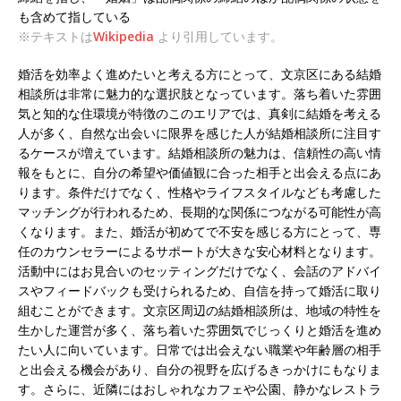
も含めて指している
※テキストは
Wikipedia
より引用しています。
婚活を効率よく進めたいと考える方にとって、文京区にある結婚
相談所は非常に魅力的な選択肢となっています。落ち着いた雰囲
気と知的な住環境が特徴のこのエリアでは、真剣に結婚を考える
人が多く、自然な出会いに限界を感じた人が結婚相談所に注目す
るケースが増えています。結婚相談所の魅力は、信頼性の高い情
報をもとに、自分の希望や価値観に合った相手と出会える点にあ
ります。条件だけでなく、性格やライフスタイルなども考慮した
マッチングが行われるため、長期的な関係につながる可能性が高
くなります。また、婚活が初めてで不安を感じる方にとって、専
任のカウンセラーによるサポートが大きな安心材料となります。
活動中にはお見合いのセッティングだけでなく、会話のアドバイ
スやフィードバックも受けられるため、自信を持って婚活に取り
組むことができます。文京区周辺の結婚相談所は、地域の特性を
生かした運営が多く、落ち着いた雰囲気でじっくりと婚活を進め
たい人に向いています。日常では出会えない職業や年齢層の相手
と出会える機会があり、自分の視野を広げるきっかけにもなりま
す。さらに、近隣にはおしゃれなカフェや公園、静かなレストラ