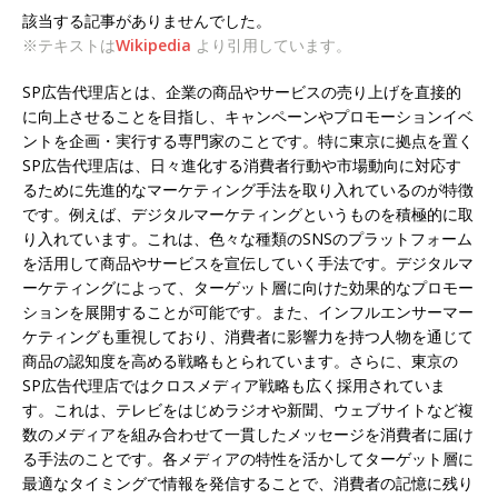
該当する記事がありませんでした。
※テキストは
Wikipedia
より引用しています。
SP広告代理店とは、企業の商品やサービスの売り上げを直接的
に向上させることを目指し、キャンペーンやプロモーションイベ
ントを企画・実行する専門家のことです。特に東京に拠点を置く
SP広告代理店は、日々進化する消費者行動や市場動向に対応す
るために先進的なマーケティング手法を取り入れているのが特徴
です。例えば、デジタルマーケティングというものを積極的に取
り入れています。これは、色々な種類のSNSのプラットフォーム
を活用して商品やサービスを宣伝していく手法です。デジタルマ
ーケティングによって、ターゲット層に向けた効果的なプロモー
ションを展開することが可能です。また、インフルエンサーマー
ケティングも重視しており、消費者に影響力を持つ人物を通じて
商品の認知度を高める戦略もとられています。さらに、東京の
SP広告代理店ではクロスメディア戦略も広く採用されていま
す。これは、テレビをはじめラジオや新聞、ウェブサイトなど複
数のメディアを組み合わせて一貫したメッセージを消費者に届け
る手法のことです。各メディアの特性を活かしてターゲット層に
最適なタイミングで情報を発信することで、消費者の記憶に残り