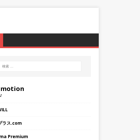
omotion
ド
WILL
ラス.com
rma Premium