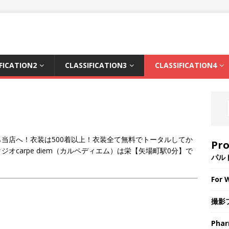
FICATION2
CLASSIFICATION3
CLASSIFICATION4
当店へ！衣装は500着以上！衣装全て無料でトータルしてか
Pr
carpe diem（カルペディエム）は栄【矢場町駅0分】で
パル
For 
撮影プ
。
Pha