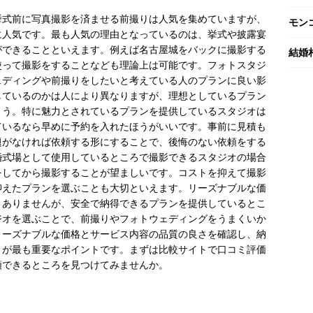
挙式前に写真撮影を済ませる前撮りは人気を集めていますが、
モン
に人気です。最も人気の理由となっているのは、挙式や披露宴
ができることといえます。例えば名古屋城をバックに撮影する
結婚
使って撮影をすることなども理論上は可能です。フォトスタジ
ェディングや前撮りをしたいと考えている人のプランに良い影
しているのかは人により異なりますが、理想としているプラン
ょう。特に魅力とされているプランを提供しているスタジオは
ているなら早めに予約を入れたほうがいいです。事前に見積も
題がなければ依頼する形にすることで、後悔のない依頼をする
婚式場として使用しているところで撮影できるスタジオの場合
をしてから撮影することが望ましいです。コストを抑えて撮影
抑えたプランを選ぶことも大切といえます。リーズナブルな価
くありませんが、安全で納得できるプランを提供しているとこ
ジオを選ぶことで、前撮りやフォトウェディングをうまくいか
リーズナブルな価格とサービス内容の品質の良さを確認し、納
とが最も重要なポイントです。まずは比較サイトで口コミ評価
頼できるところを見つけてみませんか。