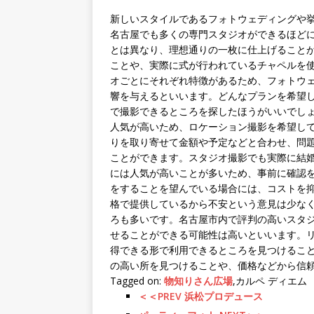
新しいスタイルであるフォトウェディングや
名古屋でも多くの専門スタジオができるほど
とは異なり、理想通りの一枚に仕上げること
ことや、実際に式が行われているチャペルを
オごとにそれぞれ特徴があるため、フォトウ
響を与えるといいます。どんなプランを希望
で撮影できるところを探したほうがいいでし
人気が高いため、ロケーション撮影を希望し
りを取り寄せて金額や予定などと合わせ、問
ことができます。スタジオ撮影でも実際に結
には人気が高いことが多いため、事前に確認
をすることを望んでいる場合には、コストを
格で提供しているから不安という意見は少な
ろも多いです。名古屋市内で評判の高いスタ
せることができる可能性は高いといいます。
得できる形で利用できるところを見つけるこ
の高い所を見つけることや、価格などから信
Tagged on:
物知りさん広場
,カルペ ディエム
＜＜PREV 浜松プロデュース