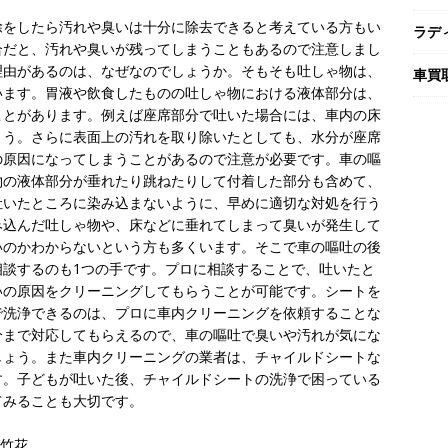
除をしたら汚れや臭いは十分に除去できると考えている方もい
ラデ
合だと、汚れや臭いが残ってしまうこともあるので注意しまし
理由があるのは、なぜなのでしょうか。そもそも吐しゃ物は、
車買
います。胃液や飲食したものの吐しゃ物における液体部分は、
ことがあります。例えば座席部分で吐いた場合には、車内の床
ょう。さらに表面上の汚れを取り除いたとしても、水分が座席
の原因になってしまうことがあるので注意が必要です。車の嘔
物の液体部分が垂れたり跳ねたりして付着した部分も含めて、
吐いたところに染み込まないように、早めに適切な対処を行う
み込んだ吐しゃ物や、床などに垂れてしまって臭いが発生して
いのかわからないという方も多くいます。そこで車の嘔吐の後
相談するのも1つの手です。プロに相談することで、吐いたと
いの原因をクリーニングしてもらうことが可能です。シートを
で洗浄できるのは、プロに車内クリーニングを依頼することな
分まで対応してもらえるので、車の嘔吐で臭いや汚れが気にな
しょう。また車内クリーニングの業者は、チャイルドシートな
す。子どもが吐いた後、チャイルドシートの洗浄で困っている
てみることも大切です。
グ竹花