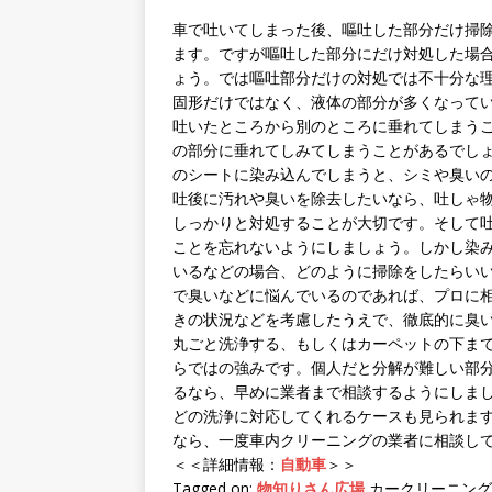
車で吐いてしまった後、嘔吐した部分だけ掃
ます。ですが嘔吐した部分にだけ対処した場
ょう。では嘔吐部分だけの対処では不十分な
固形だけではなく、液体の部分が多くなって
吐いたところから別のところに垂れてしまう
の部分に垂れてしみてしまうことがあるでし
のシートに染み込んでしまうと、シミや臭い
吐後に汚れや臭いを除去したいなら、吐しゃ
しっかりと対処することが大切です。そして
ことを忘れないようにしましょう。しかし染
いるなどの場合、どのように掃除をしたらい
で臭いなどに悩んでいるのであれば、プロに
きの状況などを考慮したうえで、徹底的に臭
丸ごと洗浄する、もしくはカーペットの下ま
らではの強みです。個人だと分解が難しい部
るなら、早めに業者まで相談するようにしま
どの洗浄に対応してくれるケースも見られま
なら、一度車内クリーニングの業者に相談し
＜＜詳細情報：
自動車
＞＞
Tagged on:
物知りさん広場
,カークリーニン