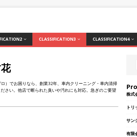
FICATION2
CLASSIFICATION3
CLASSIFICATION4
竹花
ロ）でお困りなら、創業32年、車内クリーニング・車内清掃
Pr
ください。他店で断られた臭いや汚れにも対応。急ぎのご要望
株式
トリ
サン
。
有限