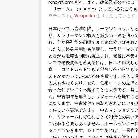
renovationである。また、建築業者の
「リホーム」（rehome）としているところ
※テキストは
Wikipedia
より引用しています
日本はバブル崩壊以降、リーマンショックな
り、サラリーマンの収入も減少の一途を辿っ
れ、年功序列型の組織でまじめに働けばそれ
ったり、終身雇用制も崩壊し、サラリーマン
とながら退職金制度も廃止され、老後に不安
い中で老後資金を蓄えるには、日々の節約し
直し、コストカットできる部分は今からでき
ストがかかっているのが住宅費です。収入に
る人も少なくありません。住宅ローンの返済
合った住まいに引っ越すことも大事です。持
ん。中古物件を購入し、リフォームを施すこ
になります。中古物件で内装をきれいにフル
く住まいを実現できます。中古マンションな
り、リフォームして住むことで利便性の高い
こだわる必要もありません。ホームセンター
ることもできます。ＤＩＹであれば、一層住
に住んでいる人は、できるだけ住宅を購入し