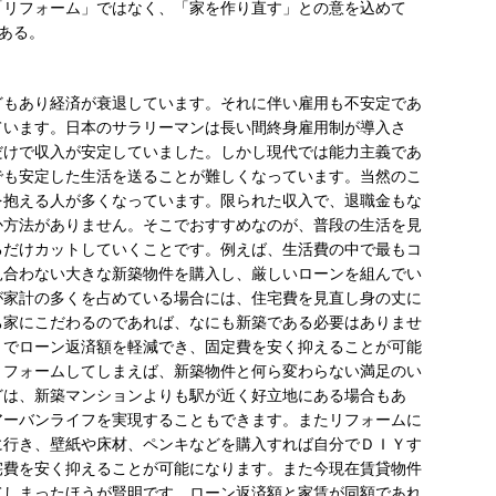
中には「リフォーム」ではなく、「家を作り直す」との意を込めて
もある。
。
どもあり経済が衰退しています。それに伴い雇用も不安定であ
ています。日本のサラリーマンは長い間終身雇用制が導入さ
だけで収入が安定していました。しかし現代では能力主義であ
でも安定した生活を送ることが難しくなっています。当然のこ
を抱える人が多くなっています。限られた収入で、退職金もな
か方法がありません。そこでおすすめなのが、普段の生活を見
るだけカットしていくことです。例えば、生活費の中で最もコ
見合わない大きな新築物件を購入し、厳しいローンを組んでい
が家計の多くを占めている場合には、住宅費を見直し身の丈に
ち家にこだわるのであれば、なにも新築である必要はありませ
とでローン返済額を軽減でき、固定費を安く抑えることが可能
リフォームしてしまえば、新築物件と何ら変わらない満足のい
どは、新築マンションよりも駅が近く好立地にある場合もあ
アーバンライフを実現することもできます。またリフォームに
に行き、壁紙や床材、ペンキなどを購入すれば自分でＤＩＹす
宅費を安く抑えることが可能になります。また今現在賃貸物件
てしまったほうが賢明です。ローン返済額と家賃が同額であれ